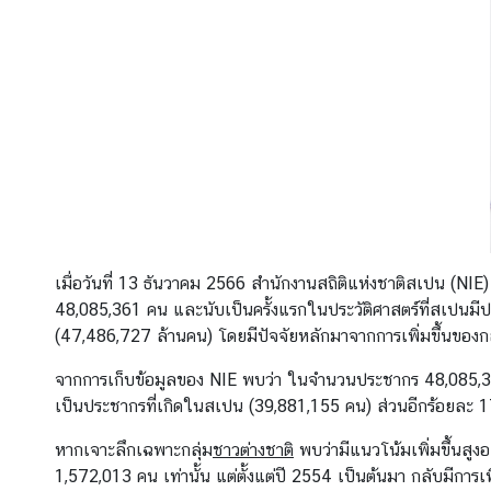
ก
า
ร
ค้
า
แ
ล
ะ
ก
เมื่อวันที่ 13 ธันวาคม 2566 สำนักงานสถิติแห่งชาติสเปน (NIE)
า
48,085,361 คน และนับเป็นครั้งแรกในประวัติศาสตร์ที่สเปนมีป
ร
(47,486,727 ล้านคน) โดยมีปัจจัยหลักมาจากการเพิ่มขึ้นของกลุ
ล
ง
จากการเก็บข้อมูลของ NIE พบว่า ในจำนวนประชากร 48,085,36
ทุ
เป็นประชากรที่เกิดในสเปน (39,881,155 คน) ส่วนอีกร้อยละ 17
น
หากเจาะลึกเฉพาะกลุ่ม
ชาวต่างชาติ
พบว่ามีแนวโน้มเพิ่มขึ้นสูง
ใ
1,572,013 คน เท่านั้น แต่ตั้งแต่ปี 2554 เป็นต้นมา กลับมีการเพ
น