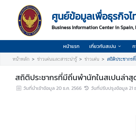
ศูนย์ข้อมูลเพื่อธุรก
ห
Business Information Center in Spain,
น้
า
แ
หน้าแรก
เกี่ยวกับสเปน
ก
ร
ก
หน้าหลัก
ข่าวเด่นและสาระน่ารู้
ข่าวเด่น
สถิติประชากรที
เ
สถิติประชากรที่มีถิ่นพำนักในสเปนล่าสุ
กี่
ย
วันที่นำเข้าข้อมูล
20 ธ.ค. 2566
วันที่ปรับปรุงข้อมูล
21 
ว
กั
บ
ส
เ
ป
น