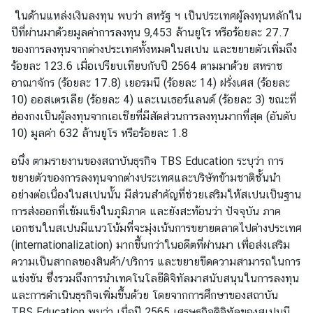
น่
ในด้านแหล่งเงินลงทุน พบว่า สหรัฐ ฯ เป็นประเทศผู้ลงทุนหลักใน
า
ปีที่ผ่านมาด้วยมูลค่าการลงทุน 9,453 ล้านยูโร หรือร้อยละ 27.7
รู้
ของการลงทุนจากต่างประเทศทั้งหมดในสเปน และขยายตัวเพิ่มถึง
ร้อยละ 123.6 เมื่อเปรียบเทียบกับปี 2564 ตามมาด้วย สหราช
อาณาจักร (ร้อยละ 17.8) เยอรมนี (ร้อยละ 14)
ฝรั่งเศส (ร้อยละ
ร
10) ออสเตรเลีย (ร้อยละ 4) และเนเธอร์แลนด์ (ร้อยละ 3) ขณะที่
า
ฮ่องกงเป็นผู้ลงทุนจากเอเชียที่มีสัดส่วนการลงทุนมากที่สุด (อันดับ
ย
10) มูลค่า 632 ล้านยูโร หรือร้อยละ 1.8
ง
า
อนึ่ง ตามรายงานของสถาบันธุรกิจ TBS Education ระบุว่า การ
น
ขยายตัวของการลงทุนจากต่างประเทศและบริษัทข้ามชาติชั้นนำ
ก
อย่างต่อเนื่องในสเปนนั้น มีส่วนสำคัญที่ช่วยเสริมให้สเปนเป็นฐาน
า
การส่งออกที่เข้มแข็งในภูมิภาค และยังสะท้อนว่า ปัจจุบัน ภาค
ร
เอกชนในสเปนมีแนวโน้มที่จะมุ่งเน้นการขยายตลาดไปต่างประเทศ
ศึ
(internationalization) มากขึ้นกว่าในอดีตที่ผ่านมา เพื่อส่งเสริม
ก
ความเป็นสากลของสินค้า/บริการ และขยายขีดความสามารถในการ
ษ
แข่งขัน ซึ่งรวมถึงการนำเทคโนโลยีดิจิทัลมาสนับสนุนในการลงทุน
า
และการดำเนินธุรกิจเพิ่มขึ้นด้วย โดยจากการศึกษาของสถาบัน
TBS Education พบว่า เมื่อปี 2565 เศรษฐกิจดิจิทัลของสเปนมี