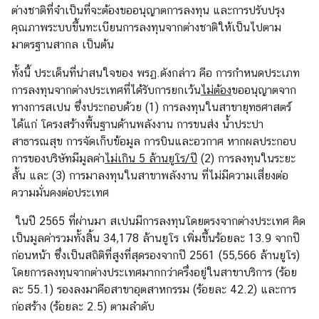
ต่างชาติที่จำเป็นที่จะต้องขออนุญาตการลงทุน และการปรับปรุง
ส
คุณภาพระบบขึ้นทะเบียนการลงทุนจากต่างชาติให้เป็นไปตาม
เ
มาตรฐานสากล เป็นต้น
ป
น
ทั้งนี้ ประเด็นที่น่าสนใจของ พรฏ.ดังกล่าว คือ การกำหนดประเภท
การลงทุนจากต่างประเทศที่ได้รับการยกเว้น
ไม่ต้อง
ขออนุญาตจาก
ทางการสเปน ซึ่งประกอบด้วย (1) การลงทุนในสาขายุทธศาสตร์
ข่
ได้แก่ โครงสร้างพื้นฐานด้านพลังงาน การขนส่ง น้ำประปา
า
สาธารณสุข การจัดเก็บข้อมูล การบินและอวกาศ หากผลประกอบ
ว
การของบริษัทมีมูลค่า
ไม่เกิน
5
ล้านยูโร
/
ปี
(2) การลงทุนในระยะ
เ
สั้น และ (3) การมาลงทุนในสาขาพลังงาน ที่ไม่มีความเสี่ยงต่อ
ด่
ความมั่นคงต่อประเทศ
น
แ
ในปี 2565 ที่ผ่านมา สเปนมีการลงทุนโดยตรงจากต่างประเทศ คิด
ล
เป็นมูลค่ารวมทั้งสิ้น 34,178 ล้านยูโร เพิ่มขึ้นร้อยละ 13.9 จากปี
ะ
ก่อนหน้า ซึ่งเป็นสถิติที่สูงที่สุดรองจากปี 2561 (55,566 ล้านยูโร)
ส
โดยการลงทุนจากต่างประเทศมากกว่าครึ่งอยู่ในสาขาบริการ (ร้อย
า
ละ 55.1) รองลงมาคือสาขาอุตสาหกรรม (ร้อยละ 42.2) และการ
ร
ก่อสร้าง (ร้อยละ 2.5) ตามลำดับ
ะ