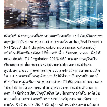
ก
า
ร
ค้
เ
มื่อวันที่ 4 กรกฎาคมที่ผ่านมา คณะรัฐมนตรีสเปนได้อนุมัติพระราช
า
กฤษฎีกาว่าด้วยการลงทุนจากต่างประเทศในสเปน (
Real Decreto
แ
571/2023, de 4 de julio, sobre inversiones exteriores
)
ล
ฉบับใหม่ซึ่งจะมีผลบังคับใช้ตั้งแต่วันที่ 1 กันยายน 2566 เพื่อให้
ะ
สอดคล้องกับ EU Regulation 2019/452 ของสหภาพยุโรปใน
ก
เรื่องของการกลั่นกรองการลงทุนจากต่างประเทศและปรับลด
า
อุปสรรคกระบวนการลงทุนจากต่างประเทศหลังจากสถานการณ์โค
ร
วิด-19 นอกจากนี้ พรฏ.ดังกล่าว ยังได้มีการปรับปรุงหลักเกณฑ์
ล
เกี่ยวกับการส่งเสริมการลงทุนจากต่างชาติให้มีความครอบคลุมและ
ง
โปร่งใสมากขึ้น ตลอดจน สามารถตรวจสอบและประเมินผลการ
ทุ
ลงทุนได้ดีกว่าระเบียบปัจจุบันด้วย โดยมีมาตรการสำคัญ อาทิเช่น
น
การลดขั้นตอนการติดต่อกับหน่วยงานภาครัฐ (รอผลการพิจารณา
ใ
ภายใน 3 เดือน จากเดิม 6 เดือน) การกำหนดประเภทของกิจการ
น