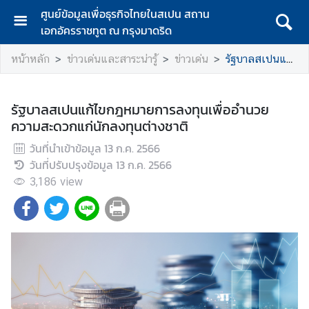
ศูนย์ข้อมูลเพื่อธุรกิจไทยในสเปน สถาน
เอกอัครราชทูต ณ กรุงมาดริด
ห
หน้าหลัก
ข่าวเด่นและสาระน่ารู้
ข่าวเด่น
รัฐบาลสเปนแก้ไขกฎหมายการลงทุนเพื่ออำนวยความสะดวกแก่นักลงทุนต่างชาติ
น้
า
แ
รัฐบาลสเปนแก้ไขกฎหมายการลงทุนเพื่ออำนวย
ร
ความสะดวกแก่นักลงทุนต่างชาติ
ก
วันที่นำเข้าข้อมูล
13 ก.ค. 2566
เ
วันที่ปรับปรุงข้อมูล
13 ก.ค. 2566
กี่
3,186
view
ย
ว
กั
บ
ส
เ
ป
น