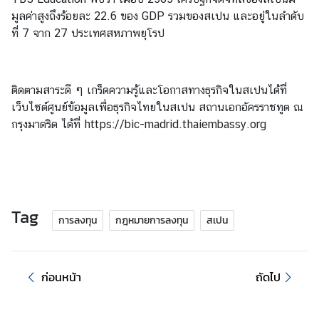
ลิ
มูลค่าสูงถึงร้อยละ 22.6 ของ GDP รวมของสเปน และอยู่ในลำดับ
ง
ที่ 7 จาก 27 ประเทศสหภาพยุโรป
ก์
ที่
น่
ติดตามสาระดี ๆ เกร็ดความรู้และโอกาสทางธุรกิจในสเปนได้ที่
า
เว็บไซต์ศูนย์ข้อมูลเพื่อธุรกิจไทยในสเปน สถานเอกอัครราชทูต ณ
ส
กรุงมาดริด ได้ที่
https://bic-madrid.thaiembassy.org
น
ใ
จ
Tag
การลงทุน
กฎหมายการลงทุน
สเปน
ก่อนหน้า
ถัดไป