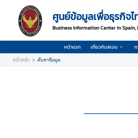
ศูนย์ข้อมูลเพื่อธุรก
ห
Business Information Center in Spain,
น้
า
แ
หน้าแรก
เกี่ยวกับสเปน
ก
ร
ก
หน้าหลัก
ค้นหาข้อมูล
เ
กี่
ย
ว
กั
บ
ส
เ
ป
น