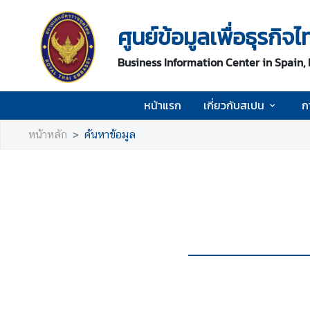
ศูนย์ข้อมูลเพื่อธุรก
ห
Business Information Center in Spain,
น้
า
แ
หน้าแรก
เกี่ยวกับสเปน
ก
ร
ก
หน้าหลัก
ค้นหาข้อมูล
เ
กี่
ย
ว
กั
บ
ส
เ
ป
น